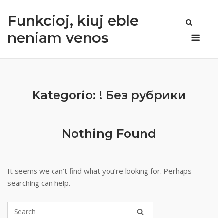
Skip
Funkcioj, kiuj eble
to
content
Men
neniam venos
Kategorio:
! Без рубрики
Nothing Found
It seems we can’t find what you’re looking for. Perhaps
searching can help.