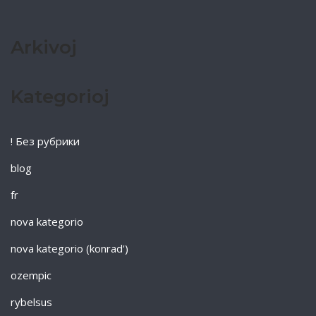
Arkivoj
Kategorioj
! Без рубрики
blog
fr
nova kategorio
nova kategorio (konrad')
ozempic
rybelsus