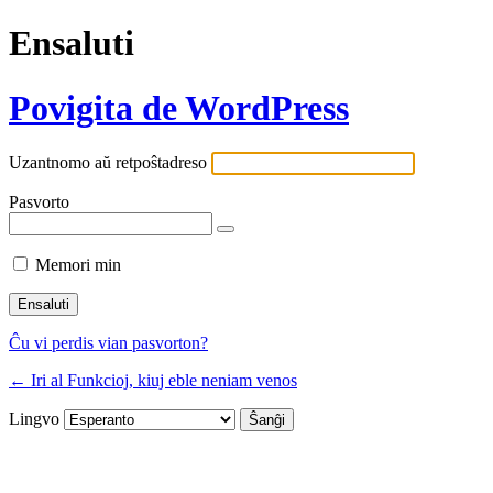
Ensaluti
Povigita de WordPress
Uzantnomo aŭ retpoŝtadreso
Pasvorto
Memori min
Ĉu vi perdis vian pasvorton?
← Iri al Funkcioj, kiuj eble neniam venos
Lingvo